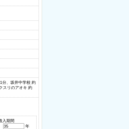
1分、坂井中学校 約
ｍ、クスリのアオキ 約
借入期間
年