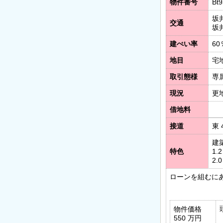
物件番号
Bt
坂
交通
坂
建ぺい率
60
地目
宅
取引態様
専
現況
更
借地料
接道
東 
建
特色
1
2
ローンを組むに
物件価格
550 万円