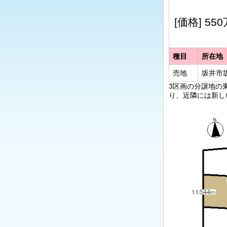
[価格]
55
種目
所在地
売地
坂井市坂
3区画の分譲地の
り、近隣には新し