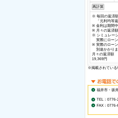
※ 毎回の返済
「元利均等返
※ 金利は期間
※ 月々の返済
※ シミュレー
実際にローン
※ 実際のロー
別途かかりま
月々の返済額
19,369円
※掲載されている
福井市・坂井
TEL：0776-
FAX：0776-