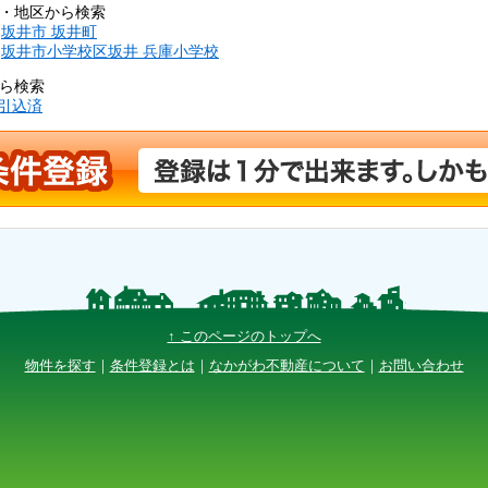
域・地区から検索
-
坂井市 坂井町
-
坂井市小学校区坂井 兵庫小学校
から検索
引込済
↑ このページのトップへ
物件を探す
｜
条件登録とは
｜
なかがわ不動産について
｜
お問い合わせ