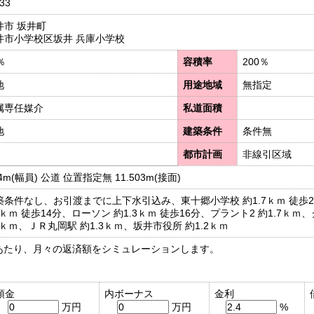
933
井市 坂井町
井市小学校区坂井 兵庫小学校
％
容積率
200％
地
用途地域
無指定
属専任媒介
私道面積
地
建築条件
条件無
都市計画
非線引区域
4m(幅員) 公道 位置指定無 11.503m(接面)
築条件なし、お引渡までに上下水引込み、東十郷小学校 約1.7ｋｍ 徒歩2
.2ｋｍ 徒歩14分、ローソン 約1.3ｋｍ 徒歩16分、プラント2 約1.7ｋ
.0ｋｍ、ＪＲ丸岡駅 約1.3ｋｍ、坂井市役所 約1.2ｋｍ
あたり、月々の返済額をシミュレーションします。
頭金
内ボーナス
金利
万円
万円
%